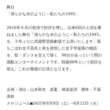
舞台

「清らかな水のように～私たちの1945」

2016年６月の初演で好評を博し、以来6回の上演を重
ねました舞台『清らかな水のように～私たちの1945』
を、２年ぶりに武蔵野芸能劇場で上演いたします。落
ちこぼれ女子高生と死を覚悟した女子学徒隊の物語
を、歌・ダンスを交えて描く、90分があっという間の
感動エンターテイメントです。戦後80年という節目を
迎え、これが最後の公演となります。    
企画・演出：山本和夫　原案　神楽坂淳　脚本：千葉
美鈴

スケジュール■2025年8月9日（土）―8月12日（火）
