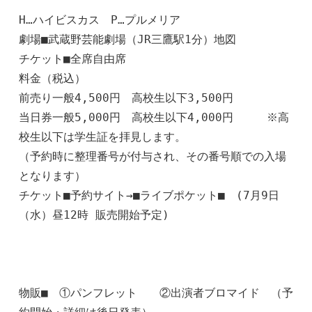
H…ハイビスカス　P…プルメリア

劇場■武蔵野芸能劇場（JR三鷹駅1分）地図

チケット■全席自由席

料金（税込）

前売り一般4,500円　高校生以下3,500円　

当日券一般5,000円　高校生以下4,000円　　　※高
校生以下は学生証を拝見します。

（予約時に整理番号が付与され、その番号順での入場
となります）

チケット■予約サイト→■ライブポケット■　(7月9日
（水）昼12時 販売開始予定)　

物販■　①パンフレット　　②出演者ブロマイド　（予