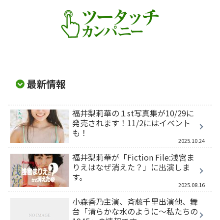
最新情報
福井梨莉華の１st写真集が10/29に
発売されます！11/2にはイベント
も！
2025.10.24
福井梨莉華が「Fiction File:浅宮ま
りえはなぜ消えた？」に出演しま
す。
2025.08.16
小森香乃主演、斉藤千里出演他、舞
台「清らかな水のように～私たちの