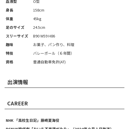
血液型
O型
身⻑
158cm
体重
45kg
足のサイズ
24.5cm
スリーサイズ
B90 W59 H86
趣味
お菓子、パン作り、料理
特技
バレーボール（６年間）
資格
普通自動車免許(AT)
出演情報
CAREER
NHK 「高校生日記」藤崎夏海役
BSNHK時代劇「おいち不思議がたり」（2024年９月１日放送）