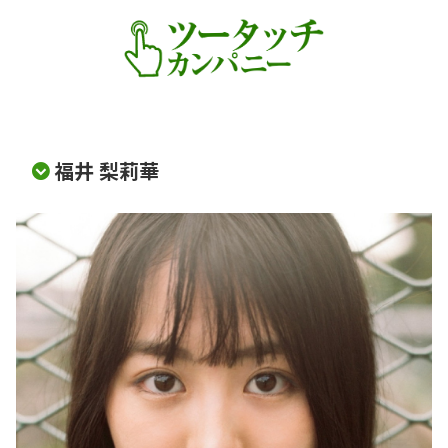
福井 梨莉華