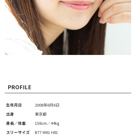
PROFILE
生年月日
2008年8月6日
出身
東京都
身長／体重
158cm／44kg
スリーサイズ
B77 W61 H81