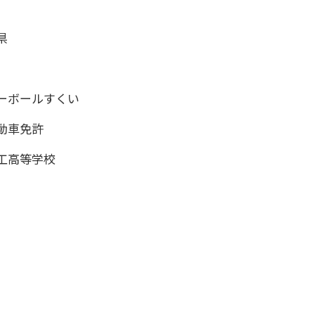
県
ーボールすくい
動車免許
工高等学校