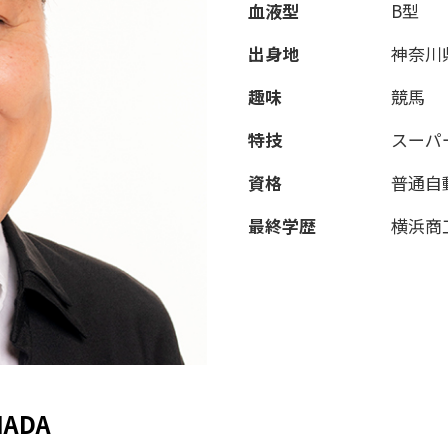
血液型
B型
出身地
神奈川
趣味
競馬
特技
スーパ
資格
普通自
最終学歴
横浜商
MADA