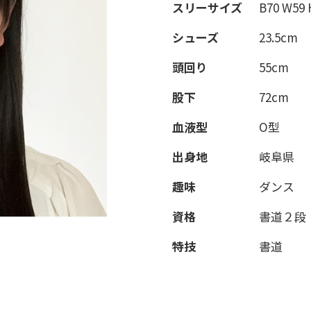
スリーサイズ
B70 W59 
シューズ
23.5cm
頭回り
55cm
股下
72cm
血液型
O型
出身地
岐阜県
趣味
ダンス
資格
書道２段
特技
書道